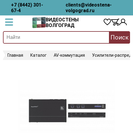
+7 (8442) 301-
clients@videostena-
67-4
volgograd.ru
ВИДЕОСТЕНЫ
ВОЛГОГРАД
Поиск
Главная
Каталог
AV-коммутация
Усилители-распред