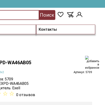
Поиск
Контакты
EXPD-WA46AB05
3х2
Артикул: 5709
а: 5709
 EXPD-WA46AB05
итель:
Exell
☆
☆
☆
0 отзывов