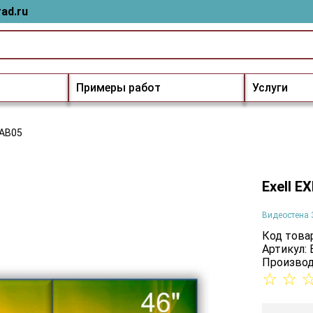
ad.ru
Примеры работ
Услуги
6AB05
Exell 
Видеостена 
Код товар
Артикул:
Производ
☆
☆