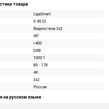
истики товара
LigaSmart
V 49.32
Видеостена 3х2
49"
>400
0,88
1000:1
89 - 178
4К
3x2
Россия
ия на русском языке