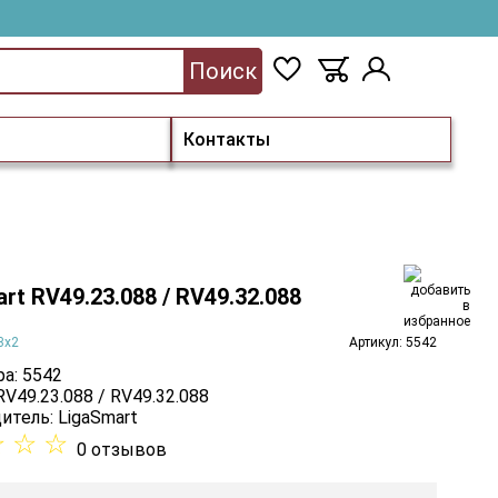
Поиск
Контакты
rt RV49.23.088 / RV49.32.088
3х2
Артикул: 5542
а: 5542
RV49.23.088 / RV49.32.088
итель:
LigaSmart
☆
☆
☆
0 отзывов