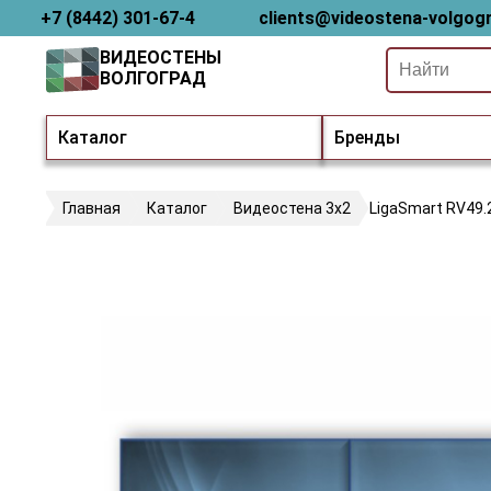
+7 (8442) 301-67-4
clients@videostena-volgogr
ВИДЕОСТЕНЫ
ВОЛГОГРАД
Каталог
Бренды
Главная
Каталог
Видеостена 3х2
LigaSmart RV49.2