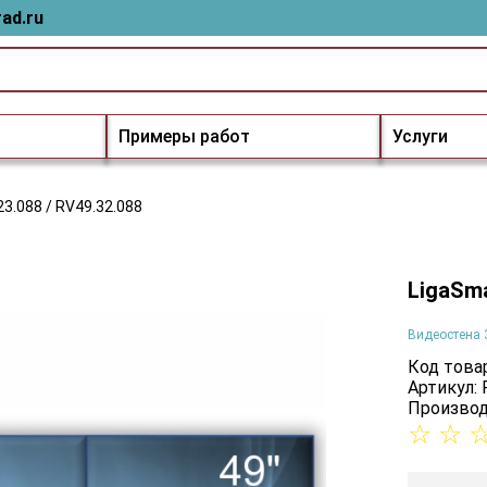
ad.ru
Примеры работ
Услуги
3.088 / RV49.32.088
LigaSma
Видеостена 
Код товар
Артикул: 
Производ
☆
☆