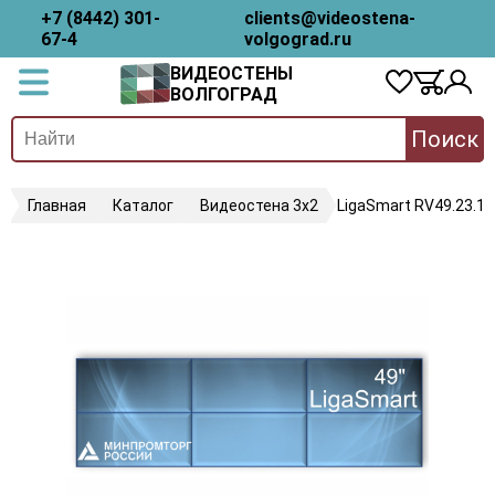
+7 (8442) 301-
clients@videostena-
67-4
volgograd.ru
ВИДЕОСТЕНЫ
ВОЛГОГРАД
Поиск
Главная
Каталог
Видеостена 3х2
LigaSmart RV49.23.18