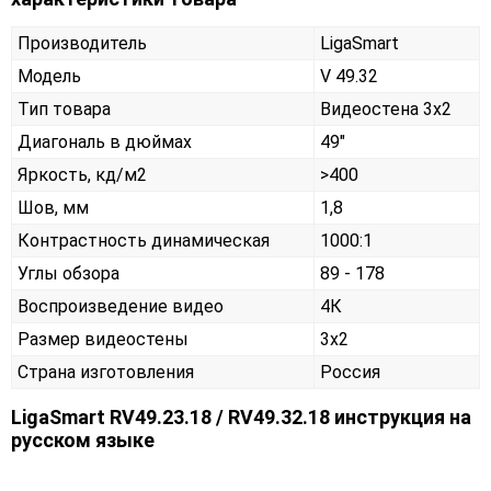
Производитель
LigaSmart
Модель
V 49.32
Тип товара
Видеостена 3х2
Диагональ в дюймах
49"
Яркость, кд/м2
>400
Шов, мм
1,8
Контрастность динамическая
1000:1
Углы обзора
89 - 178
Воспроизведение видео
4К
Размер видеостены
3x2
Страна изготовления
Россия
LigaSmart RV49.23.18 / RV49.32.18 инструкция на
русском языке