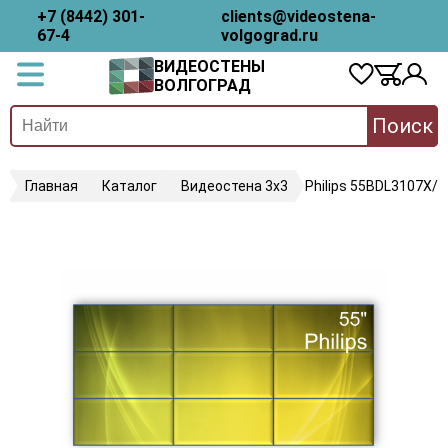
+7 (8442) 301-
clients@videostena-
67-4
volgograd.ru
ВИДЕОСТЕНЫ
ВОЛГОГРАД
Поиск
Главная
Каталог
Видеостена 3х3
Philips 55BDL3107X/0