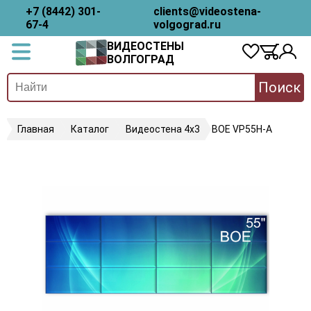
+7 (8442) 301-
clients@videostena-
67-4
volgograd.ru
ВИДЕОСТЕНЫ
ВОЛГОГРАД
Поиск
Главная
Каталог
Видеостена 4х3
BOE VP55H-A