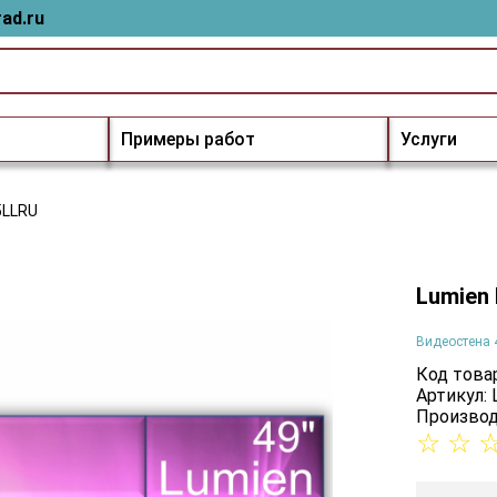
ad.ru
Примеры работ
Услуги
5LLRU
Lumien
Видеостена 
Код товар
Артикул:
Производ
☆
☆