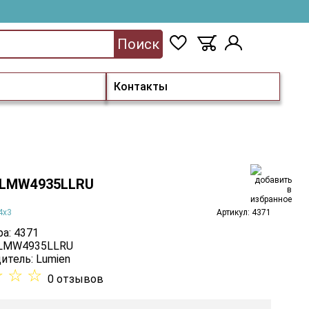
Поиск
Контакты
 LMW4935LLRU
4х3
Артикул: 4371
а: 4371
 LMW4935LLRU
итель:
Lumien
☆
☆
☆
0 отзывов