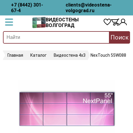
+7 (8442) 301-
clients@videostena-
67-4
volgograd.ru
ВИДЕОСТЕНЫ
ВОЛГОГРАД
Поиск
Главная
Каталог
Видеостена 4х3
NexTouch 55W088