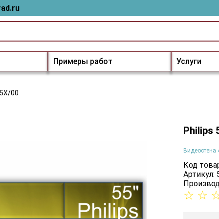
ad.ru
Примеры работ
Услуги
05X/00
Philips
Видеостена 
Код товар
Артикул:
Производ
☆
☆