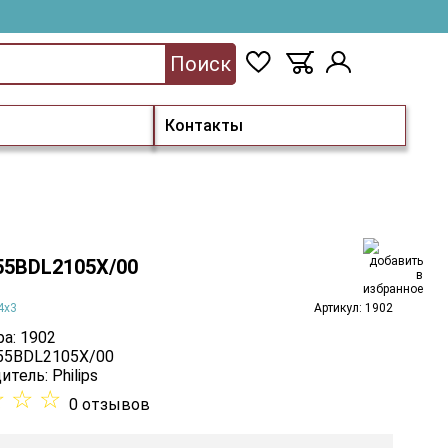
Поиск
Контакты
 55BDL2105X/00
4х3
Артикул: 1902
а: 1902
 55BDL2105X/00
итель:
Philips
☆
☆
☆
0 отзывов