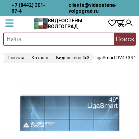
+7 (8442) 301-
clients@videostena-
67-4
volgograd.ru
ВИДЕОСТЕНЫ
ВОЛГОГРАД
Поиск
Главная
Каталог
Видеостена 4х3
LigaSmart RV49.34.18