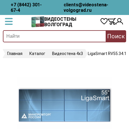
+7 (8442) 301-
clients@videostena-
67-4
volgograd.ru
ВИДЕОСТЕНЫ
ВОЛГОГРАД
Поиск
Главная
Каталог
Видеостена 4х3
LigaSmart RV55.34.18