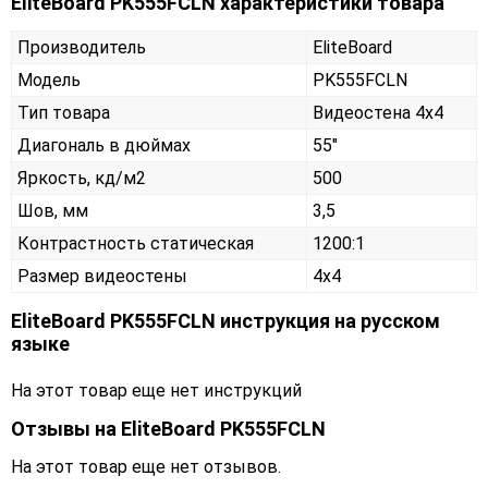
EliteBoard PK555FCLN характеристики товара
Производитель
EliteBoard
Модель
PK555FCLN
Тип товара
Видеостена 4х4
Диагональ в дюймах
55"
Яркость, кд/м2
500
Шов, мм
3,5
Контрастность статическая
1200:1
Размер видеостены
4x4
EliteBoard PK555FCLN инструкция на русском
языке
На этот товар еще нет инструкций
Отзывы на
EliteBoard PK555FCLN
На этот товар еще нет отзывов.