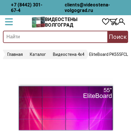
+7 (8442) 301-
clients@videostena-
67-4
volgograd.ru
ВИДЕОСТЕНЫ
ВОЛГОГРАД
Поиск
Главная
Каталог
Видеостена 4х4
EliteBoard PK555FCLN