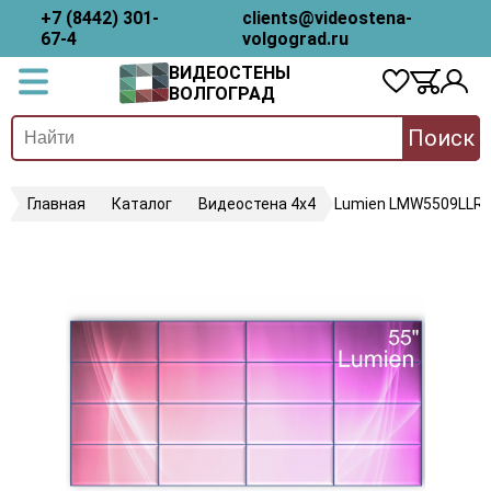
+7 (8442) 301-
clients@videostena-
67-4
volgograd.ru
ВИДЕОСТЕНЫ
ВОЛГОГРАД
Поиск
Главная
Каталог
Видеостена 4х4
Lumien LMW5509LLR