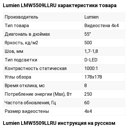
Lumien LMW5509LLRU характеристики товара
Производитель
Lumien
Тип товара
Видеостена 4х4
Диагональ в дюймах
55"
Яркость, кд/м2
500
Шов, мм
1,7-1,8
Тип подсветки
D-LED
Контрастность статическая
1000:1
Углы обзора
178x178
Время отклика, мс
8
Потребление энергии (Max), Вт
250
Частота обновления, Гц
60
Размер видеостены
4x4
Lumien LMW5509LLRU инструкция на русском