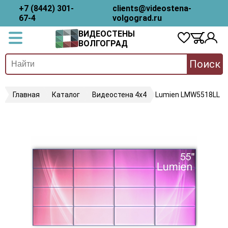
+7 (8442) 301-
clients@videostena-
67-4
volgograd.ru
ВИДЕОСТЕНЫ
ВОЛГОГРАД
Поиск
Главная
Каталог
Видеостена 4х4
Lumien LMW5518LL