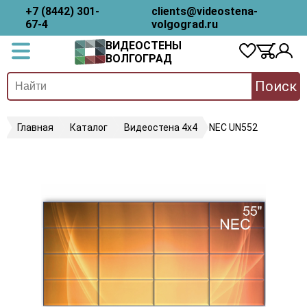
+7 (8442) 301-
clients@videostena-
67-4
volgograd.ru
ВИДЕОСТЕНЫ
ВОЛГОГРАД
Поиск
Главная
Каталог
Видеостена 4х4
NEC UN552