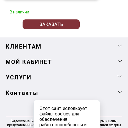
В наличии
ЗАКАЗАТЬ
КЛИЕНТАМ
МОЙ КАБИНЕТ
УСЛУГИ
Контакты
Этот сайт использует
файлы cookies для
обеспечения
Видеостена Волгоград 2025-2026 © Информация, товары и цены,
работоспособности и
представленные на сайте, не являются договором публичной оферты