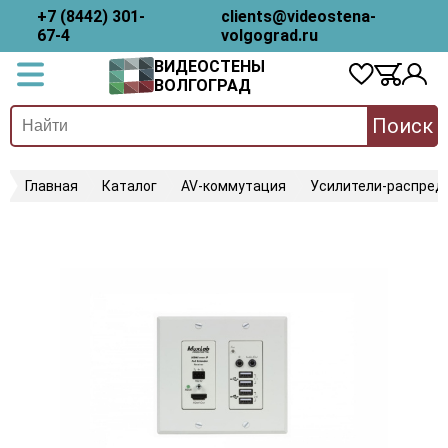
+7 (8442) 301-
clients@videostena-
67-4
volgograd.ru
ВИДЕОСТЕНЫ
ВОЛГОГРАД
Поиск
Главная
Каталог
AV-коммутация
Усилители-распред