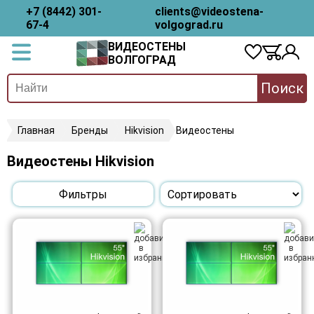
+7 (8442) 301-
clients@videostena-
67-4
volgograd.ru
ВИДЕОСТЕНЫ
ВОЛГОГРАД
Поиск
Главная
Бренды
Hikvision
Видеостены
Видеостены Hikvision
Фильтры