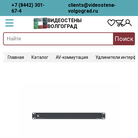
+7 (8442) 301-
clients@videostena-
67-4
volgograd.ru
ВИДЕОСТЕНЫ
ВОЛГОГРАД
Поиск
Главная
Каталог
AV-коммутация
Удлинители интерфе