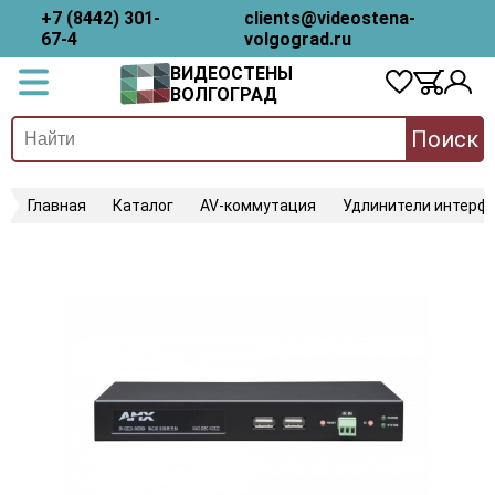
+7 (8442) 301-
clients@videostena-
67-4
volgograd.ru
ВИДЕОСТЕНЫ
ВОЛГОГРАД
Поиск
Главная
Каталог
AV-коммутация
Удлинители интерфе