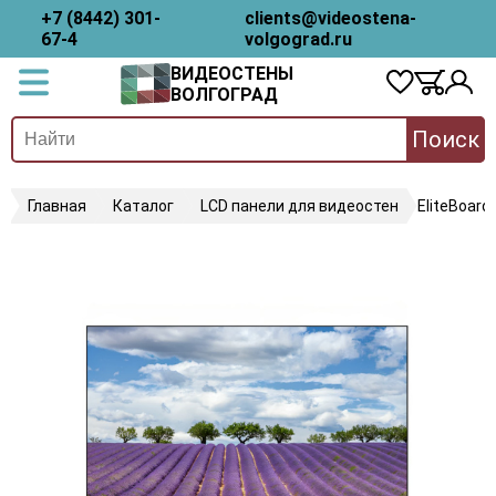
+7 (8442) 301-
clients@videostena-
67-4
volgograd.ru
ВИДЕОСТЕНЫ
ВОЛГОГРАД
Поиск
Главная
Каталог
LCD панели для видеостен
EliteBoard