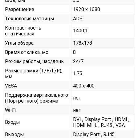
Шов, мм
3,5
Разрешение
1920 x 1080
Технология матрицы
ADS
Контрастность
1400:1
статическая
Углы обзора
178x178
Время отклика, мс
8
Режим работы, час/день
24/7
Размер рамки (T/B/L/R),
1,75
мм
VESA
400 x 400
Поддержка вертикального
нет
(Портретного) режима
Wi-Fi
нет
DVI , Display Port , HDMI ,
Входы
HDMI MHL , RJ45 , VGA
Выходы
Display Port , RJ45