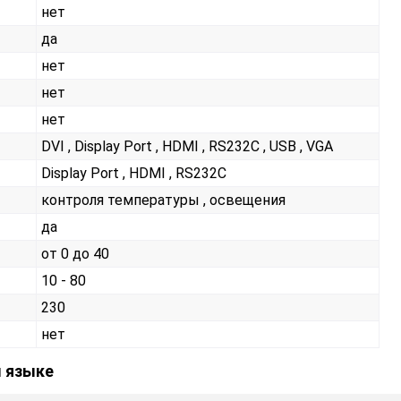
нет
да
нет
нет
нет
DVI , Display Port , HDMI , RS232С , USB , VGA
Display Port , HDMI , RS232С
контроля температуры , освещения
да
от 0 до 40
10 - 80
230
нет
м языке