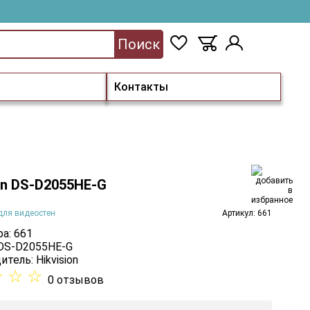
Поиск
Контакты
on DS-D2055HE-G
для видеостен
Артикул: 661
а: 661
 DS-D2055HE-G
итель:
Hikvision
☆
☆
☆
0 отзывов