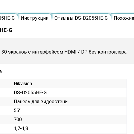
55HE-G
Инструкции
Отзывы DS-D2055HE-G
Похожи
5HE-G
 30 экранов с интерфейсом HDMI / DP без контроллера
а
Hikvision
DS-D2055HE-G
Панель для видеостены
55"
700
1,7-1,8