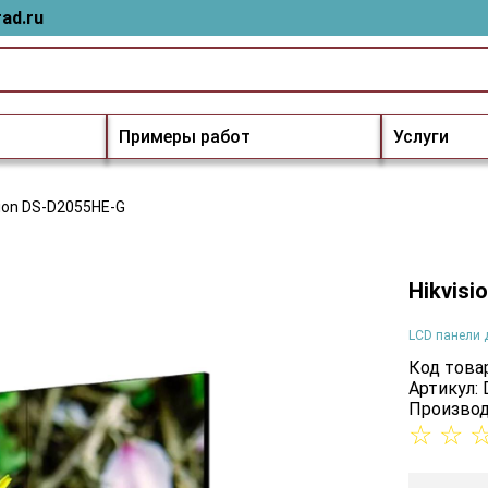
ad.ru
Примеры работ
Услуги
sion DS-D2055HE-G
Hikvisi
LCD панели 
Код товар
Артикул:
Производ
☆
☆