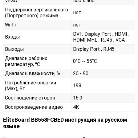
VESA
400 x 400
Поддержка вертикального
нет
(Портретного) режима
Wi-Fi
нет
DVI , Display Port , HDMI ,
Входы
HDMI MHL , RJ45 , VGA
Выходы
Display Port , RJ45
Диапазон рабочих
0°С ~ 55°С
ремператур, ⁰С
Диапазон влажности, %
20 - 90
Потребление энергии
198
(Max), Вт
Соотношение сторон
16:9
Воспроизведение видео
4К
EliteBoard BB558FCBED инструкция на русском
языке