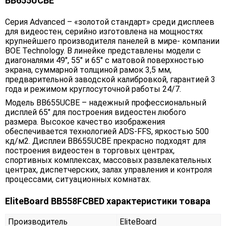
BB655UCBE
Серия Advanced – «золотой стандарт» среди дисплеев
для видеостен, серийно изготовлена на мощностях
крупнейшего производителя панелей в мире- компании
BOE Technology. В линейке представлены модели с
диагоналями 49", 55" и 65" c матовой поверхностью
экрана, суммарной толщиной рамок 3,5 мм,
предварительной заводской калибровкой, гарантией 3
года и режимом круглосуточной работы 24/7.
Модель BB655UCBE – надежный профессиональный
дисплей 65" для построения видеостен любого
размера. Высокое качество изображения
обеспечивается технологией ADS-FFS, яркостью 500
кд/м2. Дисплеи BB655UCBE прекрасно подходят для
построения видеостен в торговых центрах,
спортивных комплексах, массовых развлекательных
центрах, диспетчерских, залах управления и контроля
процессами, ситуационных комнатах.
EliteBoard BB558FCBED характеристики товара
Производитель
EliteBoard