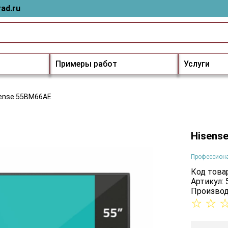
ad.ru
Примеры работ
Услуги
ense 55BM66AE
Hisens
Профессион
Код товар
Артикул:
Производ
☆
☆