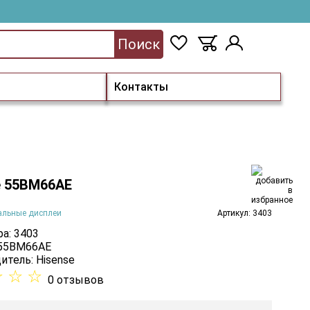
Поиск
Контакты
e 55BM66AE
альные дисплеи
Артикул: 3403
а: 3403
 55BM66AE
итель:
Hisense
☆
☆
☆
0 отзывов