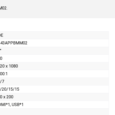
M02.
OE
L43APPBMM02
"
0
20 x 1080
00:1
/7
/20/15/15
0 x 200
MI*1, USB*1