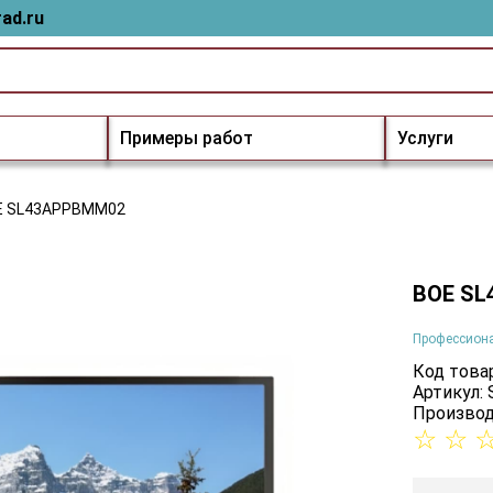
ad.ru
Примеры работ
Услуги
E SL43APPBMM02
BOE S
Профессион
Код товар
Артикул
Производ
☆
☆