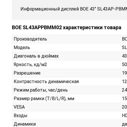
Информационный дисплей BOE 43" SL43AP-PBM
BOE SL43APPBMM02 характеристики товара
Производитель
B
Модель
S
Диагональ в дюймах
43
Яркость, кд/м2
50
Разрешение
19
Контрастность динамическая
12
Режим работы, час/день
24
Размер рамки (T/B/L/R), мм
15
VESA
20
Входы
HD
Динамики
да