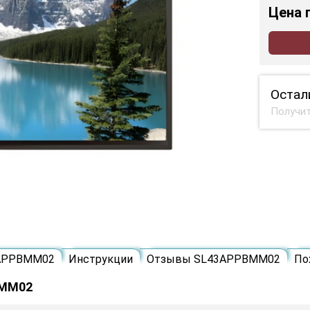
Цена
Остал
Получит
3APPBMM02
Инструкции
Отзывы SL43APPBMM02
По
BMM02