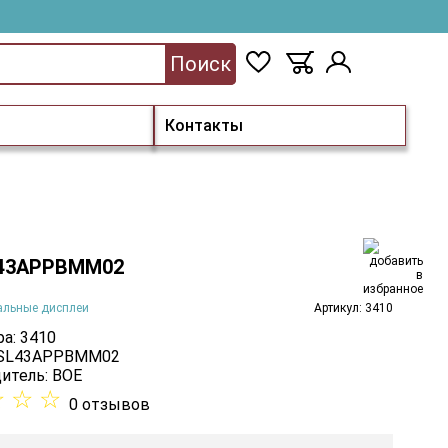
Поиск
Контакты
L43APPBMM02
альные дисплеи
Артикул: 3410
а: 3410
: SL43APPBMM02
итель:
BOE
☆
☆
☆
0 отзывов