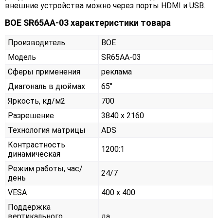
внешние устройства можно через порты HDMI и USB.
BOE SR65AA-03 характеристики товара
Производитель
BOE
Модель
SR65AA-03
Сферы применения
реклама
Диагональ в дюймах
65"
Яркость, кд/м2
700
Разрешение
3840 x 2160
Технология матрицы
ADS
Контрастность
1200:1
динамическая
Режим работы, час/
24/7
день
VESA
400 x 400
Поддержка
вертикального
да