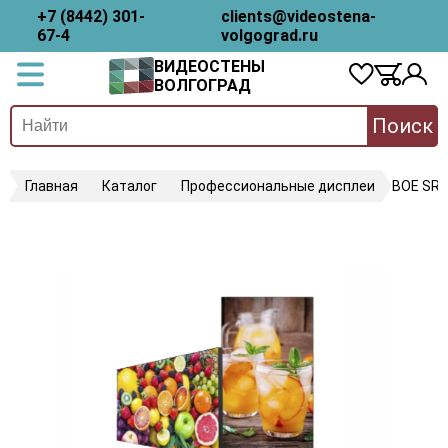
+7 (8442) 301-
clients@videostena-
67-4
volgograd.ru
ВИДЕОСТЕНЫ
ВОЛГОГРАД
Поиск
Главная
Каталог
Профессиональные дисплеи
BOE SR6