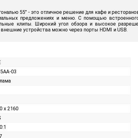
налью 55’’ - это отличное решение для кафе и ресторано
циальных предложениях и меню. С помощью встроенног
льные клипы. Широкий угол обзора и высокое разре
 внешние устройства можно через порты HDMI и USB.
E
5AA-03
лама
0 x 2160
S
0:1
7