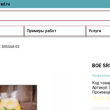
ad.ru
Примеры работ
Услуги
 SR55AA-03
BOE SR
Профессион
Код товар
Артикул:
Производ
☆
☆