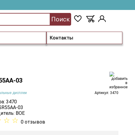
Поиск
Контакты
55AA-03
альные дисплеи
Артикул: 3470
а: 3470
 SR55AA-03
итель:
BOE
☆
☆
☆
0 отзывов