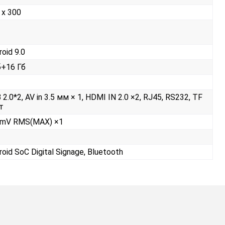
 x 300
roid 9.0
б+16 Гб
 2.0*2, AV in 3.5 мм × 1, HDMI IN 2.0 ×2, RJ45, RS232, TF
т
mV RMS(MAX) ×1
roid SoC Digital Signage, Bluetooth