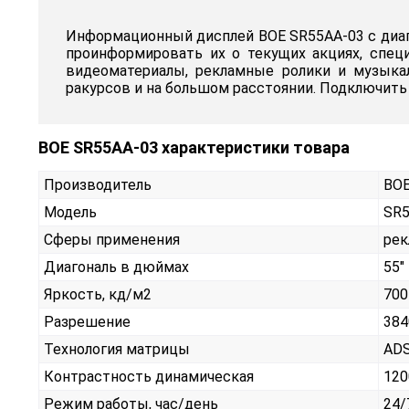
Информационный дисплей BOE SR55AA-03 с диаго
проинформировать их о текущих акциях, спе
видеоматериалы, рекламные ролики и музыка
ракурсов и на большом расстоянии. Подключить
BOE SR55AA-03 характеристики товара
Производитель
BO
Модель
SR5
Сферы применения
рек
Диагональ в дюймах
55"
Яркость, кд/м2
700
Разрешение
384
Технология матрицы
AD
Контрастность динамическая
120
Режим работы, час/день
24/