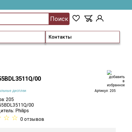
Поиск
Контакты
 55BDL3511Q/00
альные дисплеи
Артикул: 205
а: 205
 55BDL3511Q/00
итель:
Philips
☆
☆
☆
0 отзывов