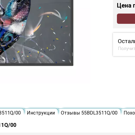
Цена
Остал
Получит
3511Q/00
Инструкции
Отзывы 55BDL3511Q/00
Пох
11Q/00