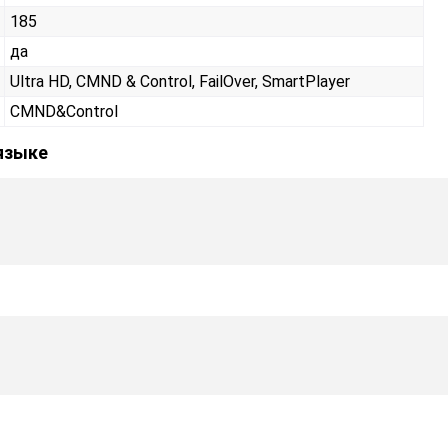
185
да
Ultra HD, CMND & Control, FailOver, SmartPlayer
CMND&Control
 языке