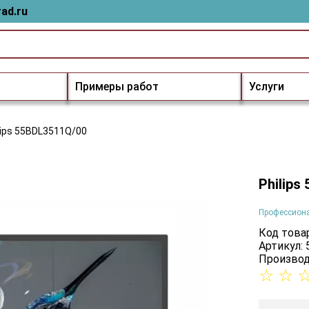
ad.ru
Примеры работ
Услуги
lips 55BDL3511Q/00
Philips
Профессион
Код товар
Артикул:
Производ
☆
☆