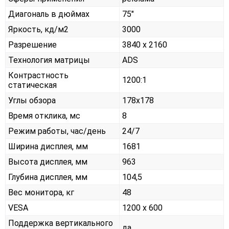
Диагональ в дюймах
75"
Яркость, кд/м2
3000
Разрешение
3840 x 2160
Технология матрицы
ADS
Контрастность
1200:1
статическая
Углы обзора
178x178
Время отклика, мс
8
Режим работы, час/день
24/7
Ширина дисплея, мм
1681
Высота дисплея, мм
963
Глубина дисплея, мм
104,5
Вес монитора, кг
48
VESA
1200 х 600
Поддержка вертикального
да