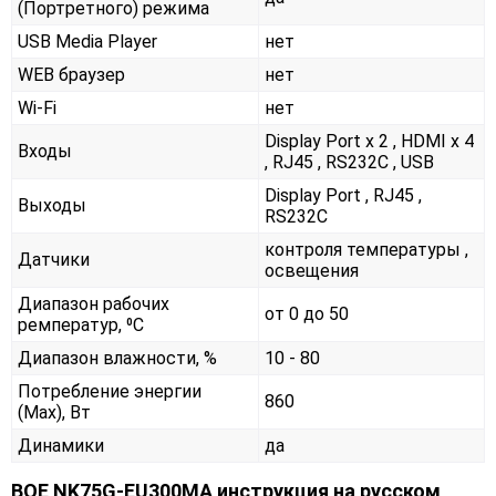
(Портретного) режима
USB Media Player
нет
WEB браузер
нет
Wi-Fi
нет
Display Port x 2 , HDMI x 4
Входы
, RJ45 , RS232С , USB
Display Port , RJ45 ,
Выходы
RS232С
контроля температуры ,
Датчики
освещения
Диапазон рабочих
от 0 до 50
ремператур, ⁰С
Диапазон влажности, %
10 - 80
Потребление энергии
860
(Max), Вт
Динамики
да
BOE NK75G-EU300MA инструкция на русском