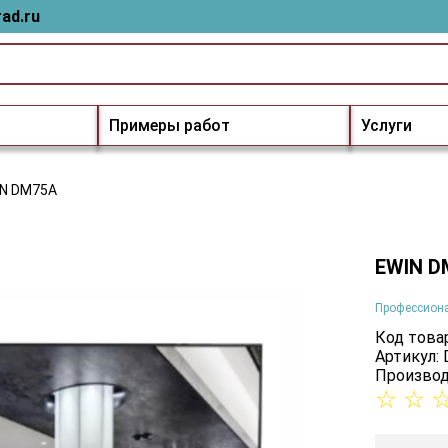
ad.ru
Примеры работ
Услуги
IN DM75A
EWIN D
Профессион
Код товар
Артикул:
Производ
☆
☆