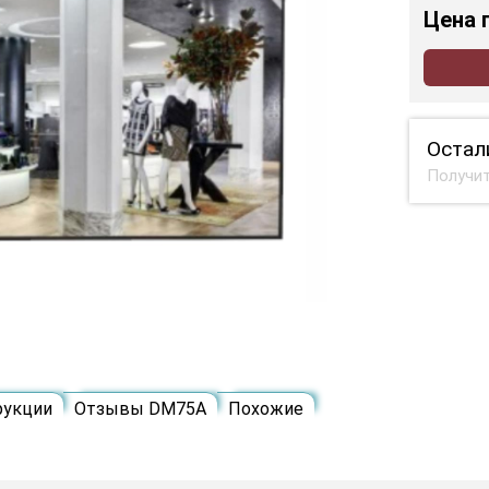
Цена
Остал
Получит
рукции
Отзывы DM75A
Похожие