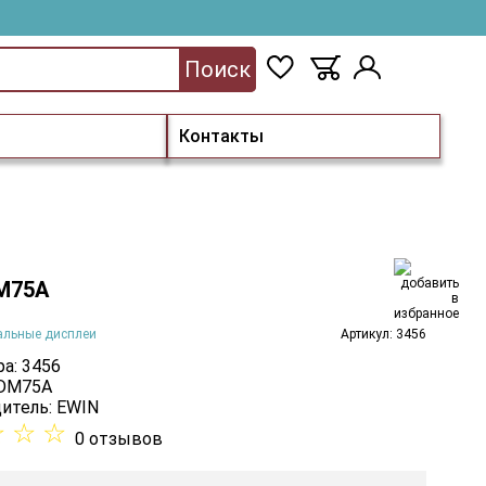
Поиск
Контакты
M75A
альные дисплеи
Артикул: 3456
а: 3456
 DM75A
итель:
EWIN
☆
☆
☆
0 отзывов