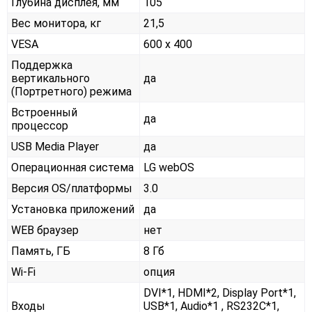
Глубина дисплея, мм
105
Вес монитора, кг
21,5
VESA
600 x 400
Поддержка
вертикального
да
(Портретного) режима
Встроенный
да
процессор
USB Media Player
да
Операционная система
LG webOS
Версия OS/платформы
3.0
Установка приложений
да
WEB браузер
нет
Память, ГБ
8 Гб
Wi-Fi
опция
DVI*1, HDMI*2, Display Port*1,
Входы
USB*1, Audio*1 , RS232С*1,