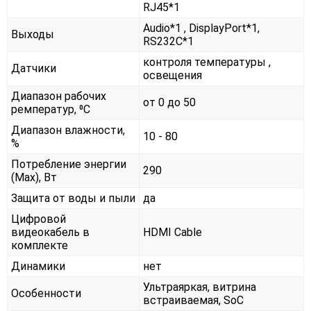
RJ45*1
Audio*1 , DisplayPort*1,
Выходы
RS232С*1
контроля температуры ,
Датчики
освещения
Диапазон рабочих
от 0 до 50
ремператур, ⁰С
Диапазон влажности,
10 - 80
%
Потребление энергии
290
(Max), Вт
Защита от воды и пыли
да
Цифровой
видеокабель в
HDMI Cable
комплекте
Динамики
нет
Ультраяркая, витрина
Особенности
встраиваемая, SoC