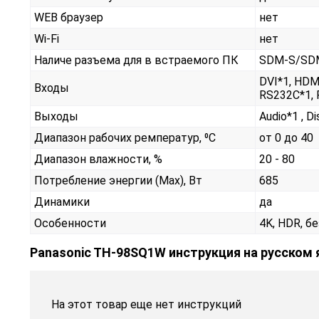
WEB браузер
нет
Wi-Fi
нет
Наличе разъема для в встраемого ПК
SDM-S/SD
DVI*1, HDMI
Входы
RS232С*1, 
Выходы
Audio*1 , D
Диапазон рабочих ремператур, ⁰С
от 0 до 40
Диапазон влажности, %
20 - 80
Потребление энергии (Max), Вт
685
Динамики
да
Особенности
4K, HDR, б
Panasonic TH-98SQ1W инструкция на русском
На этот товар еще нет инструкций