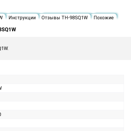
W
Инструкции
Отзывы TH-98SQ1W
Похожие
98SQ1W
Q1W.
W
0