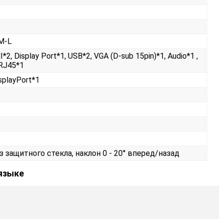
M-L
*2, Display Port*1, USB*2, VGA (D-sub 15pin)*1, Audio*1 ,
RJ45*1
isplayPort*1
ез защитного стекла, наклон 0 - 20° вперед/назад
 языке