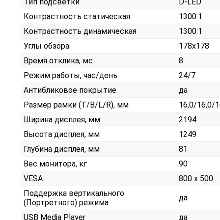
Тип подсветки
D-LED
Контрастность статическая
1300:1
Контрастность динамическая
1300:1
Углы обзора
178x178
Время отклика, мс
8
Режим работы, час/день
24/7
Антибликовое покрытие
да
Размер рамки (T/B/L/R), мм
16,0/16,0/1
Ширина дисплея, мм
2194
Высота дисплея, мм
1249
Глубина дисплея, мм
81
Вес монитора, кг
90
VESA
800 x 500
Поддержка вертикального
да
(Портретного) режима
USB Media Player
да