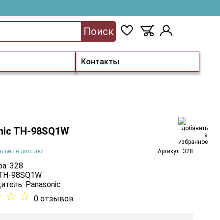
Поиск
Контакты
nic TH-98SQ1W
альные дисплеи
Артикул: 328
а: 328
 TH-98SQ1W
итель:
Panasonic
☆
☆
☆
0 отзывов