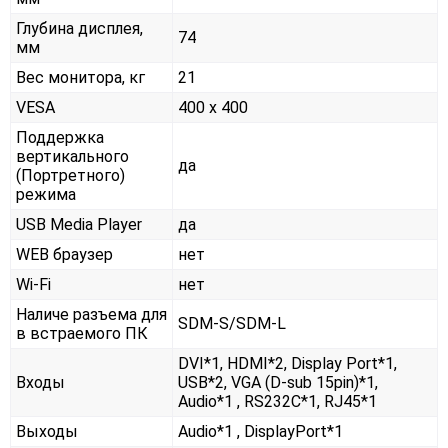
Глубина дисплея,
74
мм
Вес монитора, кг
21
VESA
400 x 400
Поддержка
вертикального
да
(Портретного)
режима
USB Media Player
да
WEB браузер
нет
Wi-Fi
нет
Наличе разъема для
SDM-S/SDM-L
в встраемого ПК
DVI*1, HDMI*2, Display Port*1,
Входы
USB*2, VGA (D-sub 15pin)*1,
Audio*1 , RS232С*1, RJ45*1
Выходы
Audio*1 , DisplayPort*1