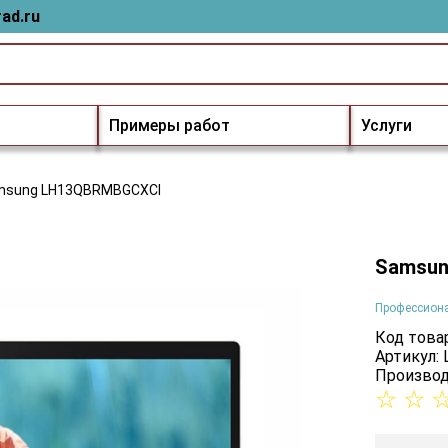
ad.ru
Примеры работ
Услуги
msung LH13QBRMBGCXCI
Samsun
Профессион
Код товар
Артикул:
Производ
☆
☆