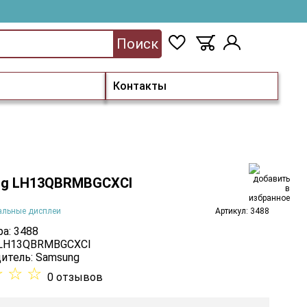
Поиск
Контакты
g LH13QBRMBGCXCI
альные дисплеи
Артикул: 3488
а: 3488
 LH13QBRMBGCXCI
итель:
Samsung
☆
☆
☆
0 отзывов