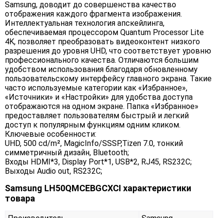
Samsung, доводит до совершенства качество
отображения каждого фрагмента изображения.
Интеллектуальная технология апскейлинга,
обеспечиваемая процессором Quantum Processor Lite
4K, позволяет преобразовать видеоконтент низкого
разрешения до уровня UHD, что соответствует уровню
профессионального качества. Отличаются большим
удобством использования благодаря обновленному
пользовательскому интерфейсу главного экрана. Такие
часто используемые категории как «Избранное»,
«Источники» и «Настройки» для удобства доступа
отображаются на одном экране. Папка «Избранное»
предоставляет пользователям быстрый и легкий
доступ к популярным функциям одним кликом.
Ключевые особенности:
UHD, 500 cd/m², MagicInfo/SSSP,Tizen 7.0, тонкий
симметричный дизайн, Bluetooth;
Входы HDMI*3, Display Port*1, USB*2, RJ45, RS232С;
Выходы Audio out, RS232С;
Samsung LH50QMCEBGCXCI характеристики
товара