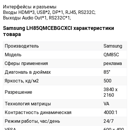
Интерфейсы и разъемы
Входы HDMI*3, USB*2, DP*1, RJ45, RS232С;
Выходы Audio Out*1, RS232C*1;
Samsung LH85QMCEBGCXCI характеристики
товара
Производитель
Samsung
Модель
QM85C
Сферы применения
реклама
Диагональ в дюймах
85"
Яркость, кд/м2
500
3840 x
Разрешение
2160
Технология матрицы
VA
Контрастность динамическая
4000:1
Режим работы, час/день
24/7
VESA
600 x 400