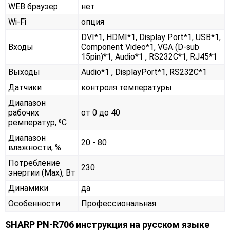
WEB браузер
нет
Wi-Fi
опция
DVI*1, HDMI*1, Display Port*1, USB*1,
Входы
Component Video*1, VGA (D-sub
15pin)*1, Audio*1 , RS232С*1, RJ45*1
Выходы
Audio*1 , DisplayPort*1, RS232С*1
Датчики
контроля температуры
Диапазон
рабочих
от 0 до 40
ремператур, ⁰С
Диапазон
20 - 80
влажности, %
Потребление
230
энергии (Max), Вт
Динамики
да
Особенности
Профессиональная
SHARP PN-R706 инструкция на русском языке