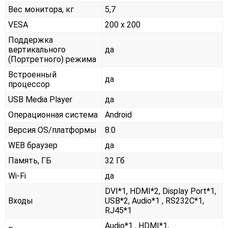
Вес монитора, кг
5,7
VESA
200 x 200
Поддержка
вертикального
да
(Портретного) режима
Встроенный
да
процессор
USB Media Player
да
Операционная система
Android
Версия OS/платформы
8.0
WEB браузер
да
Память, ГБ
32 Гб
Wi-Fi
да
DVI*1, HDMI*2, Display Port*1,
Входы
USB*2, Audio*1 , RS232С*1,
RJ45*1
Audio*1 , HDMI*1,