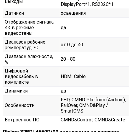
Выходы
DisplayPort*1, RS232С*1
Датчики
освещения
Отображение сигнала
4К в режиме
да
видеостены
Диапазон рабочих
от 0 до 40
ремператур, ⁰С
Диапазон влажности,
20 - 80
%
Цифровой
видеокабель в
HDMI Cable
комплекте
Динамики
да
FHD, CMND Platform (Android),
Особенности
FailOver, CMND&Play /
SmartCMS
Встроенное ПО
CMND&Control, CMND&Create
Philips 32BDL4550D/00 инструкция на русском