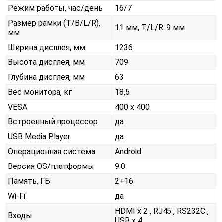
Режим работы, час/день
16/7
Размер рамки (T/B/L/R),
11 мм, T/L/R: 9 мм
мм
Ширина дисплея, мм
1236
Высота дисплея, мм
709
Глубина дисплея, мм
63
Вес монитора, кг
18,5
VESA
400 x 400
Встроенный процессор
да
USB Media Player
да
Операционная система
Android
Версия OS/платформы
9.0
Память, ГБ
2+16
Wi-Fi
да
HDMI x 2 , RJ45 , RS232С ,
Входы
USB x 4