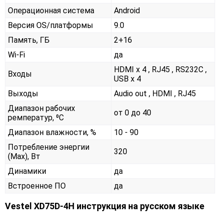
Операционная система
Android
Версия OS/платформы
9.0
Память, ГБ
2+16
Wi-Fi
да
HDMI x 4 , RJ45 , RS232С ,
Входы
USB x 4
Выходы
Audio out , HDMI , RJ45
Диапазон рабочих
от 0 до 40
ремператур, ⁰С
Диапазон влажности, %
10 - 90
Потребление энергии
320
(Max), Вт
Динамики
да
Встроенное ПО
да
Vestel XD75D-4H инструкция на русском языке