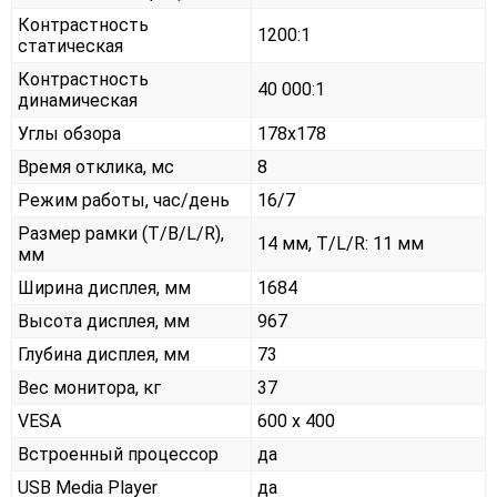
Контрастность
1200:1
статическая
Контрастность
40 000:1
динамическая
Углы обзора
178x178
Время отклика, мс
8
Режим работы, час/день
16/7
Размер рамки (T/B/L/R),
14 мм, T/L/R: 11 мм
мм
Ширина дисплея, мм
1684
Высота дисплея, мм
967
Глубина дисплея, мм
73
Вес монитора, кг
37
VESA
600 x 400
Встроенный процессор
да
USB Media Player
да