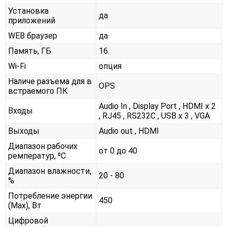
Установка
да
приложений
WEB браузер
да
Память, ГБ
16
Wi-Fi
опция
Наличе разъема для в
OPS
встраемого ПК
Audio In , Display Port , HDMI x 2
Входы
, RJ45 , RS232С , USB x 3 , VGA
Выходы
Audio out , HDMI
Диапазон рабочих
от 0 до 40
ремператур, ⁰С
Диапазон влажности,
20 - 80
%
Потребление энергии
450
(Max), Вт
Цифровой