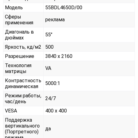
Модель
55BDL4650D/00
Сферы
реклама
применения
Диагональ в
55"
дюймах
Яркость, кд/м2
500
Разрешение
3840 x 2160
Технология
VA
матрицы
Контрастность
5000:1
динамическая
Режим работы,
24/7
час/день
VESA
400 x 400
Поддержка
вертикального
да
(Портретного)
режима