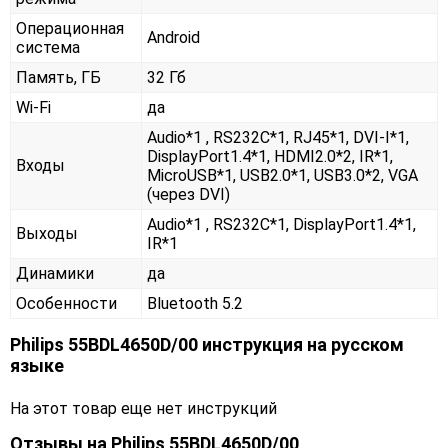
Операционная
Android
система
Память, ГБ
32 Гб
Wi-Fi
да
Audio*1 , RS232С*1, RJ45*1, DVI-I*1,
DisplayPort1.4*1, HDMI2.0*2, IR*1,
Входы
MicroUSB*1, USB2.0*1, USB3.0*2, VGA
(через DVI)
Audio*1 , RS232С*1, DisplayPort1.4*1,
Выходы
IR*1
Динамики
да
Особенности
Bluetooth 5.2
Philips 55BDL4650D/00 инструкция на русском
языке
На этот товар еще нет инструкций
Отзывы на
Philips 55BDL4650D/00