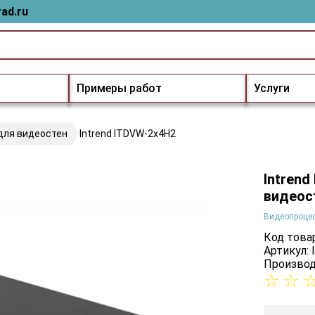
ad.ru
Примеры работ
Услуги
для видеостен
Intrend ITDVW-2x4H2
Intren
видеос
Видеопроцес
Код товар
Артикул:
Производ
☆
☆