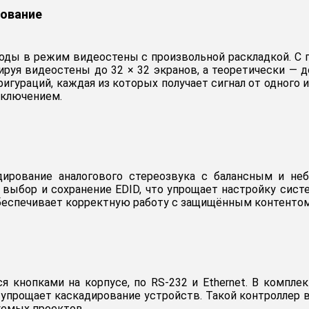
рование
ходы в режим видеостены с произвольной раскладкой. С
руя видеостены до 32 × 32 экранов, а теоретически — 
фигураций, каждая из которых получает сигнал от одного
еключением.
ирование аналогового стереозвука с балансным и н
ан выбор и сохранение EDID, что упрощает настройку с
 обеспечивает корректную работу с защищённым контентом
я кнопками на корпусе, по RS-232 и Ethernet. В компл
2 упрощает каскадирование устройств. Такой контроллер
уемых проектов.