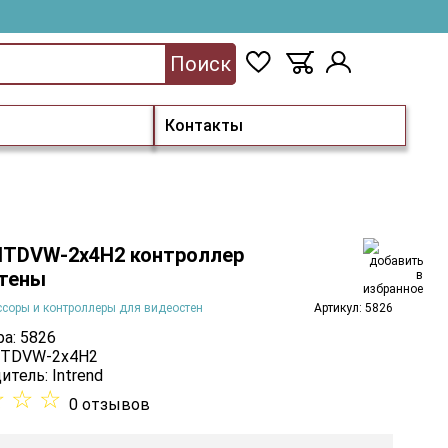
Поиск
Контакты
d ITDVW-2x4H2 контроллер
тены
соры и контроллеры для видеостен
Артикул: 5826
а: 5826
 ITDVW-2x4H2
итель:
Intrend
☆
☆
☆
0 отзывов