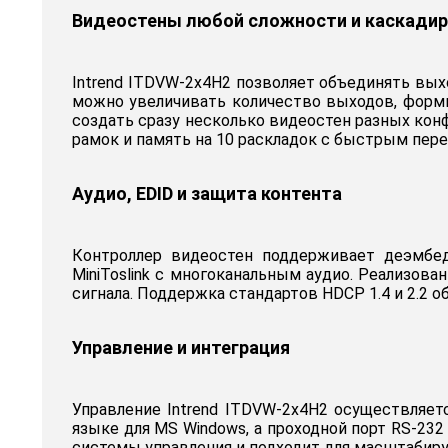
Видеостены любой сложности и каскади
Intrend ITDVW-2x4H2 позволяет объединять вы
можно увеличивать количество выходов, форми
создать сразу несколько видеостен разных кон
рамок и память на 10 раскладок с быстрым пер
Аудио, EDID и защита контента
Контроллер видеостен поддерживает деэмбед
MiniToslink с многоканальным аудио. Реализов
сигнала. Поддержка стандартов HDCP 1.4 и 2.2
Управление и интеграция
Управление Intrend ITDVW-2x4H2 осуществляетс
языке для MS Windows, а проходной порт RS-23
системы управления и подходит для масштабир