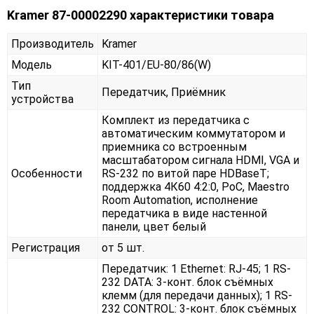
Kramer 87-00002290 характеристики товара
Производитель
Kramer
Модель
KIT-401/EU-80/86(W)
Тип
Передатчик, Приёмник
устройства
Комплект из передатчика с
автоматическим коммутатором и
приемника со встроенным
масштабатором сигнала HDMI, VGA и
Особенности
RS-232 по витой паре HDBaseT;
поддержка 4К60 4:2:0, PoC, Maestro
Room Automation, исполнение
передатчика в виде настенной
панели, цвет белый
Регистрация
от 5 шт.
Передатчик: 1 Ethernet: RJ-45; 1 RS-
232 DATA: 3-конт. блок съёмных
клемм (для передачи данных); 1 RS-
232 CONTROL: 3-конт. блок съёмных