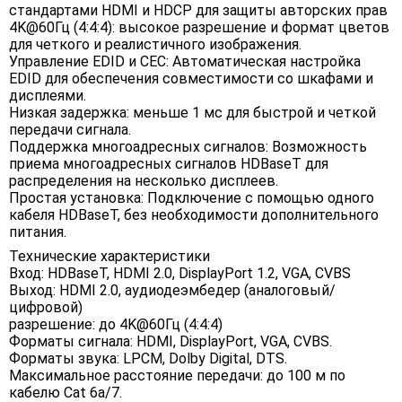
стандартами HDMI и HDCP для защиты авторских прав
4K@60Гц (4:4:4): высокое разрешение и формат цветов
для четкого и реалистичного изображения.
Управление EDID и CEC: Автоматическая настройка
EDID для обеспечения совместимости со шкафами и
дисплеями.
Низкая задержка: меньше 1 мс для быстрой и четкой
передачи сигнала.
Поддержка многоадресных сигналов: Возможность
приема многоадресных сигналов HDBaseT для
распределения на несколько дисплеев.
Простая установка: Подключение с помощью одного
кабеля HDBaseT, без необходимости дополнительного
питания.
Технические характеристики
Вход: HDBaseT, HDMI 2.0, DisplayPort 1.2, VGA, CVBS
Выход: HDMI 2.0, аудиодеэмбедер (аналоговый/
цифровой)
разрешение: до 4K@60Гц (4:4:4)
Форматы сигнала: HDMI, DisplayPort, VGA, CVBS.
Форматы звука: LPCM, Dolby Digital, DTS.
Максимальное расстояние передачи: до 100 м по
кабелю Cat 6a/7.