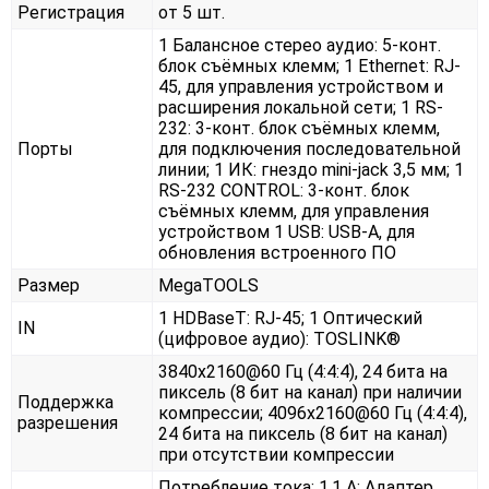
Регистрация
от 5 шт.
1 Балансное стерео аудио: 5-конт.
блок съёмных клемм; 1 Ethernet: RJ-
45, для управления устройством и
расширения локальной сети; 1 RS-
232: 3-конт. блок съёмных клемм,
Порты
для подключения последовательной
линии; 1 ИК: гнездо mini-jack 3,5 мм; 1
RS-232 CONTROL: 3-конт. блок
съёмных клемм, для управления
устройством 1 USB: USB-A, для
обновления встроенного ПО
Размер
MegaTOOLS
1 HDBaseT: RJ-45; 1 Оптический
IN
(цифровое аудио): TOSLINK®
3840x2160@60 Гц (4:4:4), 24 бита на
пиксель (8 бит на канал) при наличии
Поддержка
компрессии; 4096x2160@60 Гц (4:4:4),
разрешения
24 бита на пиксель (8 бит на канал)
при отсутствии компрессии
Потребление тока: 1,1 А; Адаптер