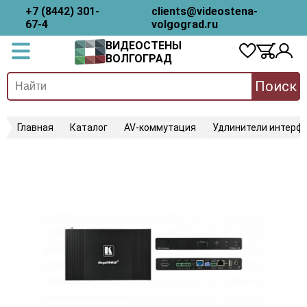
+7 (8442) 301-
clients@videostena-
67-4
volgograd.ru
ВИДЕОСТЕНЫ
ВОЛГОГРАД
Поиск
Главная
Каталог
AV-коммутация
Удлинители интерфе