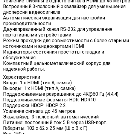
Усиление глубины входного сигнала HDMI до 45 метров
Встроенный 3-полосный эквалайзер для уменьшения
дисперсии видеосигнала
Автоматическая эквализация для настройки
производительности
Двунаправленный канал RS-232 для управления
портативными устройствами
Режим проходки для совместимости с более старыми
источниками и видеокартами HDMI
Индикаторы состояния простоты отладки и
обслуживания
Компактный цельнометаллический корпус для
надежной работы.
Характеристики
Входы: 1 x HDMI (тип A, самка)
Выходы: 1 x HDMI (тип A, самка)
Поддерживаемые разрешения: до 4K@60 Гц (4:4:4)
Поддерживаемые форматы HDR: HDR10
Поддержка HDCP: HDCP 2.2.
Усиление сигнала: до 45 метров
Эквалайзер: 3-полосный, автоматический
Питание: постоянный ток 5 В через USB-порт.
Габариты: 102 x 62 x 25 мм (Ш x В x Г)
Вес: 150 г