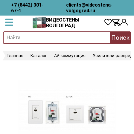
+7 (8442) 301-
clients@videostena-
67-4
volgograd.ru
ВИДЕОСТЕНЫ
ВОЛГОГРАД
Поиск
Главная
Каталог
AV-коммутация
Усилители-распред