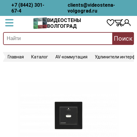
+7 (8442) 301-
clients@videostena-
67-4
volgograd.ru
ВИДЕОСТЕНЫ
ВОЛГОГРАД
Поиск
Главная
Каталог
AV-коммутация
Удлинители интерфе