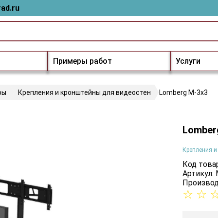
ad.ru
Примеры работ
Услуги
ры
Крепления и кронштейны для видеостен
Lomberg M-3х3
Lomber
Крепления и
Код товар
Артикул:
Производ
☆
☆