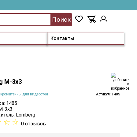
Поиск
Контакты
g M-3х3
 кронштейны для видеостен
Артикул: 1485
а: 1485
 M-3х3
итель:
Lomberg
☆
☆
☆
0 отзывов