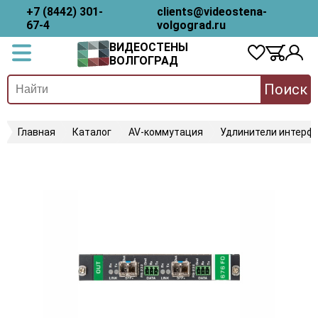
+7 (8442) 301-
clients@videostena-
67-4
volgograd.ru
ВИДЕОСТЕНЫ
ВОЛГОГРАД
Поиск
Главная
Каталог
AV-коммутация
Удлинители интерфе