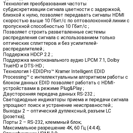
Технология преобразования частоты
субдискретизации сигнала цветности с задержкой,
близкой к нулю, позволяет передавать сигналы HDMI
скоростью выше 10 Гбит/с по оптоволоконной линии с
пропускной способностью 10 Гбит/с ;
Позволяет строить разветвленные системы
распределения сигнала с использованием только
оптических сплиттеров и без усилителей-
распределителей ;
Поддержка HDCP 2.2 ;
Поддержка многоканального аудио LPCM 7.1, Dolby
TrueHD и DTS-HD ;
Технология I-EDIDPro™ Kramer Intelligent EDID
Processing™ с интеллектуальным алгоритмом работы с
блоком данных EDID позволяет работать с HDMI-
устройствами в режиме Plug&Play ;
Двусторонняя передача данных RS-232 ;
Светодиодные индикаторы приема и передачи сигнала
упрощают поиск и устранение неисправностей ;
Выходы 2 – оптический дуплексный, разъем LC
(розетка);
Порты 2 – RS-232, клеммный блок;
Максимальное разрешение 4K, 60 Гц (4:4:4);