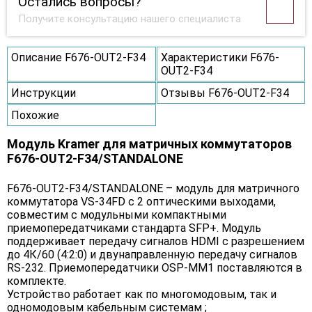
Остались вопросы?
Получите консультацию нашего специалиста
Описание F676-OUT2-F34
Характеристики F676-
OUT2-F34
Инструкции
Отзывы F676-OUT2-F34
Похожие
Модуль Kramer для матричных коммутаторов
F676-OUT2-F34/STANDALONE
F676-OUT2-F34/STANDALONE – модуль для матричного
коммутатора VS-34FD с 2 оптическими выходами,
совместим с модульными компактными
приемопередатчиками стандарта SFP+. Модуль
поддерживает передачу сигналов HDMI с разрешением
до 4К/60 (4:2:0) и двунаправленную передачу сигналов
RS-232. Приемопередатчики OSP-MM1 поставляются в
комплекте.
Устройство работает как по многомодовым, так и
одномодовым кабельным системам ;