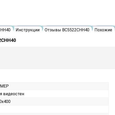
СНН40
Инструкции
Отзывы ВС5522СНН40
Похожие
22СНН40
РМЕР
я видеостен
0х400