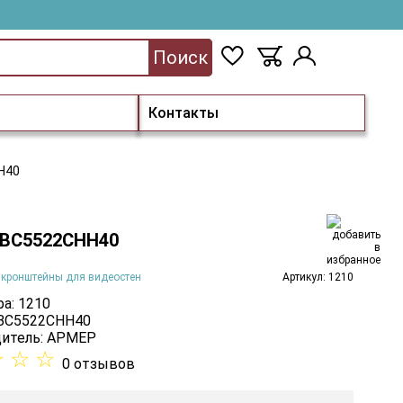
Поиск
Контакты
Н40
ВС5522СНН40
 кронштейны для видеостен
Артикул: 1210
а: 1210
 ВС5522СНН40
итель:
АРМЕР
☆
☆
☆
0 отзывов